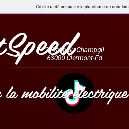
Ce site a été conçu sur la plateforme de création 
tSpeed
2 Place du Champgil
63000 Clermont-Fd
e la mobilité
électrique