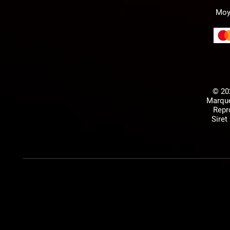
Moy
© 20
Marque
Repr
Siret