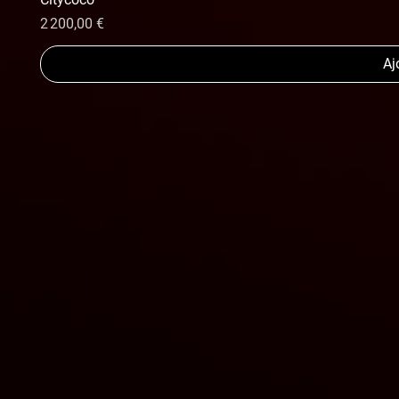
Prix
2 200,00 €
Aj